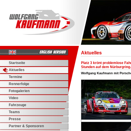
Aktuelles
Startseite
Platz 3 krönt problemlose Fah
Stunden auf dem Nürburgring.
Aktuelles
Wolfgang Kaufmann mit Porsch
Termine
Rennerfolge
Fotogalerien
Video
Fahrzeuge
Teams
Presse
Partner & Sponsoren