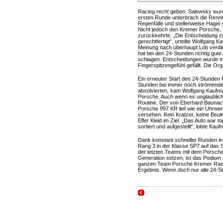
Racing recht geben. Salewsky wurd
ersten Runde unterbrach die Rennle
Regenfälle und stellenweise Hagel 
Nicht jedoch den Kremer Porsche,
zurückkehrte. „Die Entscheidung z
gerechtfertigt“, urteilte Wolfgang 
Meinung nach überhaupt Lob verdie
hat bei den 24-Stunden richtig gute
schlagen. Entscheidungen wurde mit
Fingerspitzengefühl gefällt. Die Org
Ein erneuter Start des 24-Stunden 
Stunden bei immer noch strömendem
absolvierten, kam Wolfgang Kaufma
Porsche. Auch wenn es unglaublich 
Routine. Der von Eberhard Baunac
Porsche 997 KR lief wie ein Uhrwe
versehen. Kein Kratzer, keine Beul
Elfer Kleid im Ziel. „Das Auto war
sortiert und aufgestellt“, lobte K
Dank konstant schneller Runden i
Rang 3 in der Klasse SP7 auf das 
der letzten Teams mit dem Porsche 9
Generation setzen, ist das Podium 
ganzen Team Porsche Kremer Raci
Ergebnis. Wenn doch nur alle 24-S