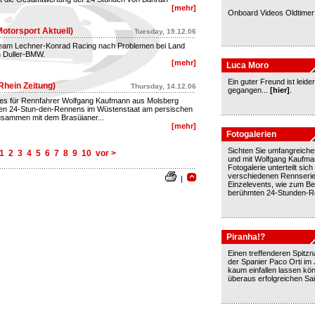
[mehr]
Onboard Videos Oldtime
otorsport Aktuell)
Tuesday, 19.12.06
 Team Lechner-Konrad Racing nach Problemen bei Land
 Duller-BMW.
[mehr]
Luca Moro
Ein guter Freund ist leide
Rhein Zeitung)
Thursday, 14.12.06
gegangen...
[hier]
.
es für Rennfahrer Wolfgang Kaufmann aus Molsberg
ten 24-Stun-den-Rennens im Wüstenstaat am persischen
zusammen mit dem Brasüianer...
[mehr]
4
Fotogalerien
Sichten Sie umfangreiches
1
2
3
4
5
6
7
8
9
10
vor >
und mit Wolfgang Kaufma
Fotogalerie unterteilt sich 
verschiedenen Rennseri
|
Einzelevents, wie zum Be
berühmten 24-Stunden-
Piranha!?
Einen treffenderen Spitz
der Spanier Paco Orti im
kaum einfallen lassen kön
überaus erfolgreichen Sai