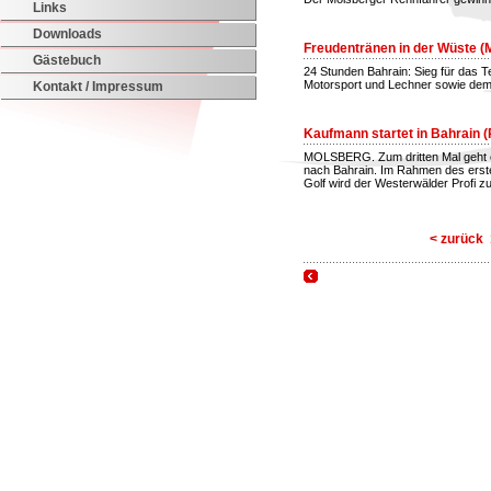
Links
Downloads
Freudentränen in der Wüste (M
Gästebuch
24 Stunden Bahrain: Sieg für das
Motorsport und Lechner sowie dem
Kontakt / Impressum
Kaufmann startet in Bahrain (
MOLSBERG. Zum dritten Mal geht 
nach Bahrain. Im Rahmen des ers
Golf wird der Westerwälder Profi 
Displaying results
41 to 45
out of
9
< zurück