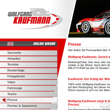
Presse
Hier finden Sie Presseartikel über
Startseite
Wolfgang Kaufmann: Zurück in
Aktuelles
Molsberg/Dubai. Das neue Jahr sta
Termine
endete: in der Wüste. Nach dem ü
996 GT3-RSR bei den 24 Stunden v
Rennerfolge
Fotogalerien
Kaufmann: Der König der Wüs
Video
1993 verlor Wolfgang Kaufmann nu
auf dem Nürburgring. Am Steuer ei
Fahrzeuge
Dören musste er sich nur der Mann
Teams
Presse
Wolfgang Kaufmann siegt in 
Presse)
Partner & Sponsoren
Der Molsberger Rennfahrer gewinn