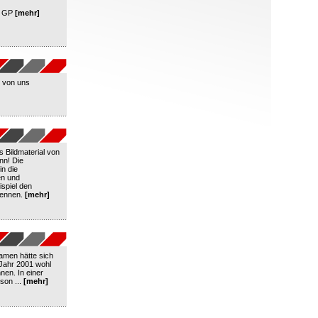
r GP
[mehr]
r von uns
 Bildmaterial von
nn! Die
in die
en und
ispiel den
Rennen.
[mehr]
namen hätte sich
 Jahr 2001 wohl
nen. In einer
son ...
[mehr]