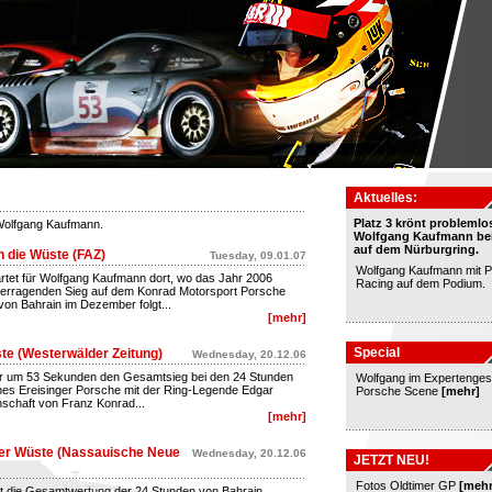
Aktuelles:
Platz 3 krönt problemlo
 Wolfgang Kaufmann.
Wolfgang Kaufmann bei
auf dem Nürburgring.
 die Wüste (FAZ)
Tuesday, 09.01.07
Wolfgang Kaufmann mit 
rtet für Wolfgang Kaufmann dort, wo das Jahr 2006
Racing auf dem Podium.
berragenden Sieg auf dem Konrad Motorsport Porsche
on Bahrain im Dezember folgt...
[mehr]
Special
te (Westerwälder Zeitung)
Wednesday, 20.12.06
r um 53 Sekunden den Gesamtsieg bei den 24 Stunden
Wolfgang im Expertenges
nes Ereisinger Porsche mit der Ring-Legende Edgar
Porsche Scene
[mehr]
schaft von Franz Konrad...
[mehr]
der Wüste (Nassauische Neue
Wednesday, 20.12.06
JETZT NEU!
Fotos Oldtimer GP
[mehr
t die Gesamtwertung der 24 Stunden von Bahrain