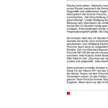
Racing recht geben. Salewsky wurd
ersten Runde unterbrach die Rennle
Regenfälle und stellenweise Hagel 
Nicht jedoch den Kremer Porsche,
zurückkehrte. „Die Entscheidung z
gerechtfertigt“, urteilte Wolfgang 
Meinung nach überhaupt Lob verdie
hat bei den 24-Stunden richtig gute
schlagen. Entscheidungen wurde mit
Fingerspitzengefühl gefällt. Die Org
Ein erneuter Start des 24-Stunden 
Stunden bei immer noch strömendem
absolvierten, kam Wolfgang Kaufma
Porsche. Auch wenn es unglaublich 
Routine. Der von Eberhard Baunac
Porsche 997 KR lief wie ein Uhrwe
versehen. Kein Kratzer, keine Beul
Elfer Kleid im Ziel. „Das Auto war
sortiert und aufgestellt“, lobte K
Dank konstant schneller Runden i
Rang 3 in der Klasse SP7 auf das 
der letzten Teams mit dem Porsche 9
Generation setzen, ist das Podium 
ganzen Team Porsche Kremer Raci
Ergebnis. Wenn doch nur alle 24-S