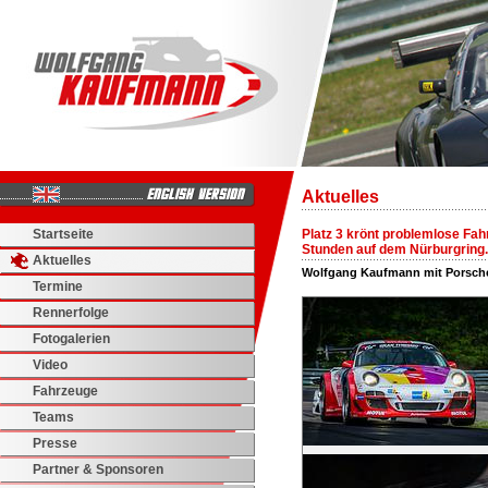
Aktuelles
Startseite
Platz 3 krönt problemlose Fah
Stunden auf dem Nürburgring.
Aktuelles
Wolfgang Kaufmann mit Porsch
Termine
Rennerfolge
Fotogalerien
Video
Fahrzeuge
Teams
Presse
Partner & Sponsoren