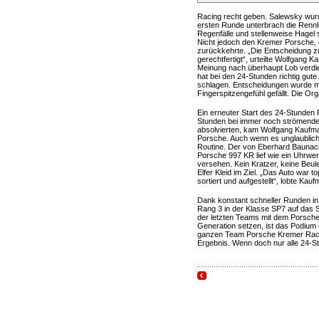
Racing recht geben. Salewsky wurd
ersten Runde unterbrach die Rennle
Regenfälle und stellenweise Hagel 
Nicht jedoch den Kremer Porsche,
zurückkehrte. „Die Entscheidung z
gerechtfertigt“, urteilte Wolfgang 
Meinung nach überhaupt Lob verdie
hat bei den 24-Stunden richtig gute
schlagen. Entscheidungen wurde mit
Fingerspitzengefühl gefällt. Die Org
Ein erneuter Start des 24-Stunden 
Stunden bei immer noch strömendem
absolvierten, kam Wolfgang Kaufma
Porsche. Auch wenn es unglaublich 
Routine. Der von Eberhard Baunac
Porsche 997 KR lief wie ein Uhrwe
versehen. Kein Kratzer, keine Beul
Elfer Kleid im Ziel. „Das Auto war
sortiert und aufgestellt“, lobte K
Dank konstant schneller Runden i
Rang 3 in der Klasse SP7 auf das 
der letzten Teams mit dem Porsche 9
Generation setzen, ist das Podium 
ganzen Team Porsche Kremer Raci
Ergebnis. Wenn doch nur alle 24-S