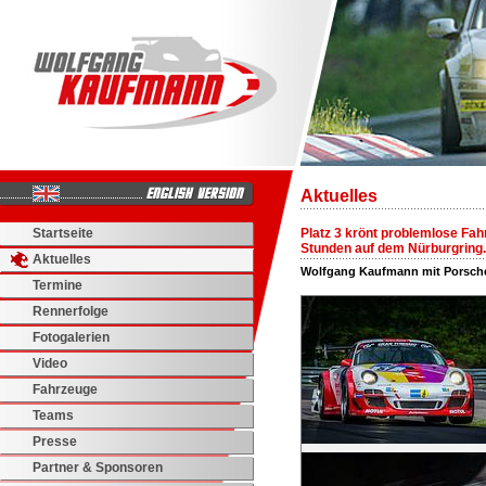
Aktuelles
Startseite
Platz 3 krönt problemlose Fah
Stunden auf dem Nürburgring.
Aktuelles
Wolfgang Kaufmann mit Porsch
Termine
Rennerfolge
Fotogalerien
Video
Fahrzeuge
Teams
Presse
Partner & Sponsoren