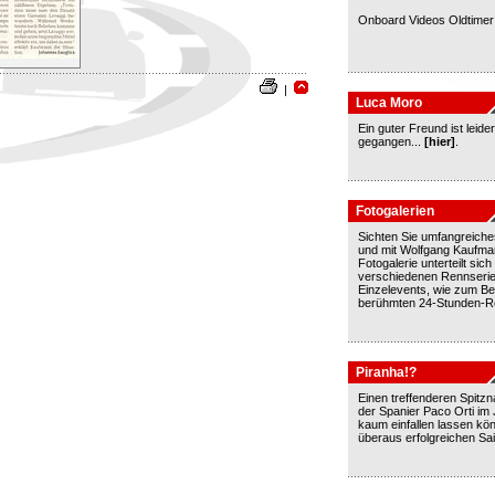
Onboard Videos Oldtime
|
Luca Moro
Ein guter Freund ist leide
gegangen...
[hier]
.
Fotogalerien
Sichten Sie umfangreiches
und mit Wolfgang Kaufma
Fotogalerie unterteilt sich 
verschiedenen Rennseri
Einzelevents, wie zum Be
berühmten 24-Stunden-
Piranha!?
Einen treffenderen Spitz
der Spanier Paco Orti im
kaum einfallen lassen kön
überaus erfolgreichen Sai