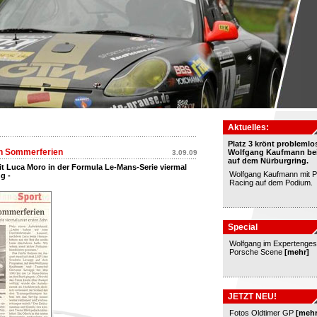
Aktuelles:
Platz 3 krönt problemlo
ch Sommerferien
Wolfgang Kaufmann bei
3.09.09
auf dem Nürburgring.
t Luca Moro in der Formula Le-Mans-Serie viermal
Wolfgang Kaufmann mit 
g -
Racing auf dem Podium.
Special
Wolfgang im Expertenges
Porsche Scene
[mehr]
JETZT NEU!
Fotos Oldtimer GP
[mehr