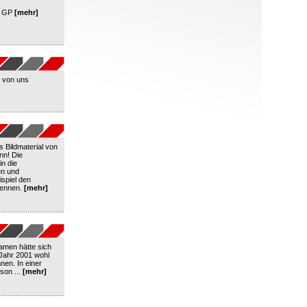
r GP
[mehr]
r von uns
 Bildmaterial von
nn! Die
in die
en und
ispiel den
Rennen.
[mehr]
namen hätte sich
 Jahr 2001 wohl
nen. In einer
son ...
[mehr]